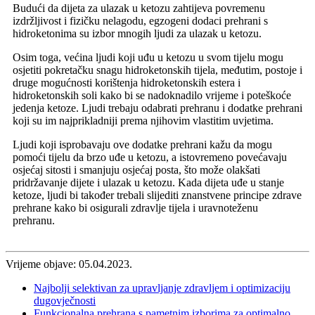
Budući da dijeta za ulazak u ketozu zahtijeva povremenu
izdržljivost i fizičku nelagodu, egzogeni dodaci prehrani s
hidroketonima su izbor mnogih ljudi za ulazak u ketozu.
Osim toga, većina ljudi koji uđu u ketozu u svom tijelu mogu
osjetiti pokretačku snagu hidroketonskih tijela, međutim, postoje i
druge mogućnosti korištenja hidroketonskih estera i
hidroketonskih soli kako bi se nadoknadilo vrijeme i poteškoće
jedenja ketoze. Ljudi trebaju odabrati prehranu i dodatke prehrani
koji su im najprikladniji prema njihovim vlastitim uvjetima.
Ljudi koji isprobavaju ove dodatke prehrani kažu da mogu
pomoći tijelu da brzo uđe u ketozu, a istovremeno povećavaju
osjećaj sitosti i smanjuju osjećaj posta, što može olakšati
pridržavanje dijete i ulazak u ketozu. Kada dijeta uđe u stanje
ketoze, ljudi bi također trebali slijediti znanstvene principe zdrave
prehrane kako bi osigurali zdravlje tijela i uravnoteženu
prehranu.
Vrijeme objave: 05.04.2023.
Najbolji selektivan za upravljanje zdravljem i optimizaciju
dugovječnosti
Funkcionalna prehrana s pametnim izborima za optimalno