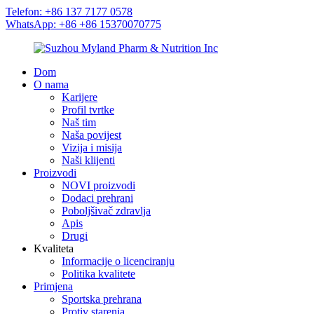
Telefon: +86 137 7177 0578
WhatsApp: +86 +86 15370070775
Dom
O nama
Karijere
Profil tvrtke
Naš tim
Naša povijest
Vizija i misija
Naši klijenti
Proizvodi
NOVI proizvodi
Dodaci prehrani
Poboljšivač zdravlja
Apis
Drugi
Kvaliteta
Informacije o licenciranju
Politika kvalitete
Primjena
Sportska prehrana
Protiv starenja