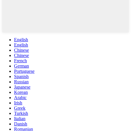
English
English
Chinese
Chinese
French
German
Portuguese
Spanish
Russian
Japanese
Korean
Arabic
Irish
Greek
Turkish
Italian
Danish
Romanian