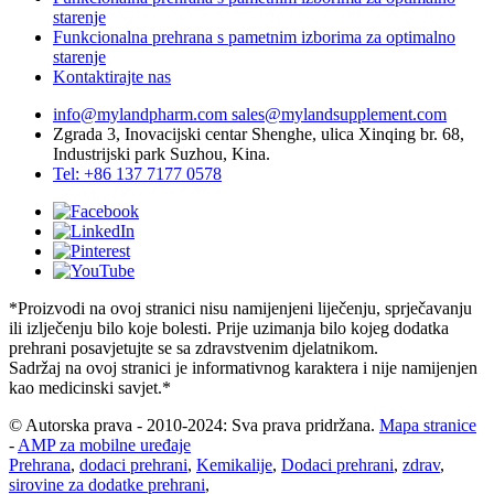
starenje
Funkcionalna prehrana s pametnim izborima za optimalno
starenje
Kontaktirajte nas
info@mylandpharm.com
sales@mylandsupplement.com
Zgrada 3, Inovacijski centar Shenghe, ulica Xinqing br. 68,
Industrijski park Suzhou, Kina.
Tel: +86 137 7177 0578
*Proizvodi na ovoj stranici nisu namijenjeni liječenju, sprječavanju
ili izlječenju bilo koje bolesti. Prije uzimanja bilo kojeg dodatka
prehrani posavjetujte se sa zdravstvenim djelatnikom.
Sadržaj na ovoj stranici je informativnog karaktera i nije namijenjen
kao medicinski savjet.*
© Autorska prava - 2010-2024: Sva prava pridržana.
Mapa stranice
-
AMP za mobilne uređaje
Prehrana
,
dodaci prehrani
,
Kemikalije
,
Dodaci prehrani
,
zdrav
,
sirovine za dodatke prehrani
,