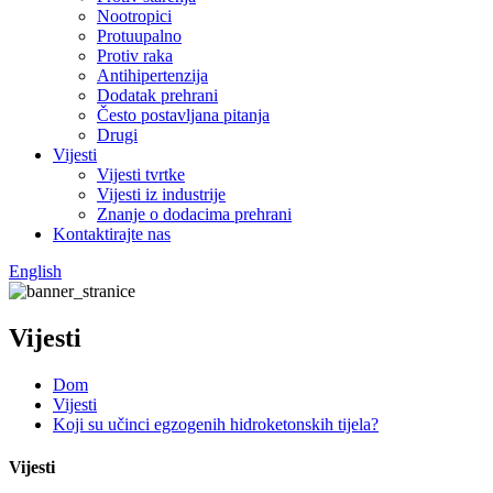
Nootropici
Protuupalno
Protiv raka
Antihipertenzija
Dodatak prehrani
Često postavljana pitanja
Drugi
Vijesti
Vijesti tvrtke
Vijesti iz industrije
Znanje o dodacima prehrani
Kontaktirajte nas
English
Vijesti
Dom
Vijesti
Koji su učinci egzogenih hidroketonskih tijela?
Vijesti